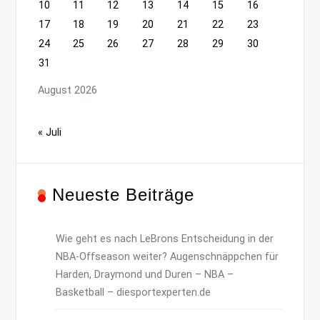
10
11
12
13
14
15
16
17
18
19
20
21
22
23
24
25
26
27
28
29
30
31
August 2026
« Juli
Neueste Beiträge
Wie geht es nach LeBrons Entscheidung in der
NBA-Offseason weiter? Augenschnäppchen für
Harden, Draymond und Duren – NBA –
Basketball – diesportexperten.de