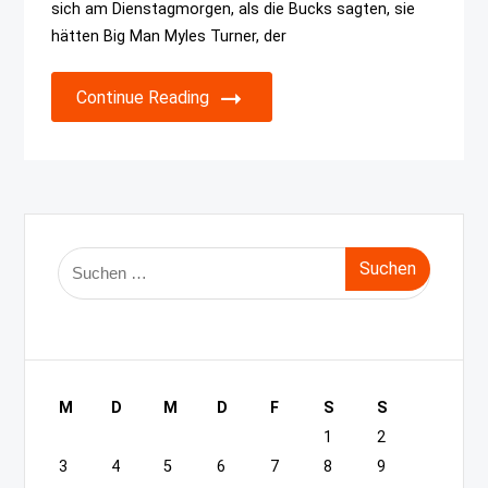
sich am Dienstagmorgen, als die Bucks sagten, sie
hätten Big Man Myles Turner, der
Continue Reading
Suche
nach:
M
D
M
D
F
S
S
1
2
3
4
5
6
7
8
9