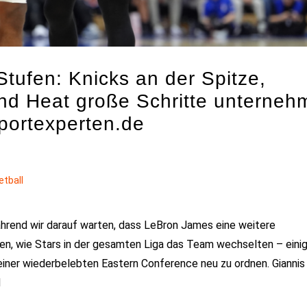
tufen: Knicks an der Spitze,
nd Heat große Schritte unterneh
portexperten.de
etball
Während wir darauf warten, dass LeBron James eine weitere
en, wie Stars in der gesamten Liga das Team wechselten – eini
einer wiederbelebten Eastern Conference neu zu ordnen. Giannis
d