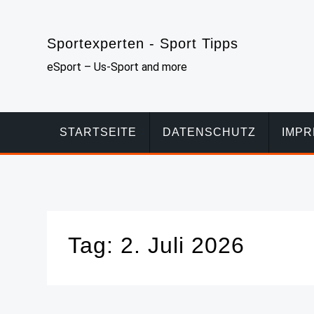
Skip
to
Sportexperten - Sport Tipps
content
eSport – Us-Sport and more
STARTSEITE
DATENSCHUTZ
IMP
Tag:
2. Juli 2026