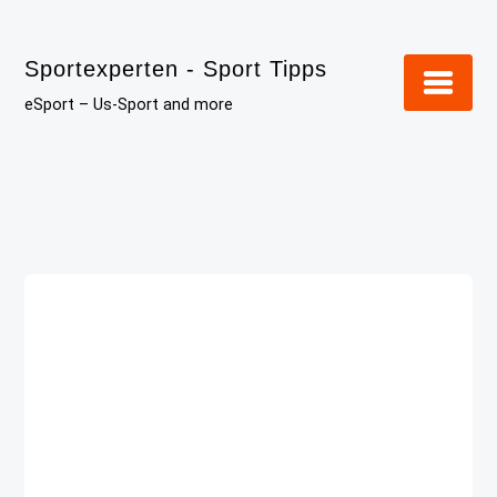
Skip
to
Sportexperten - Sport Tipps
content
eSport – Us-Sport and more