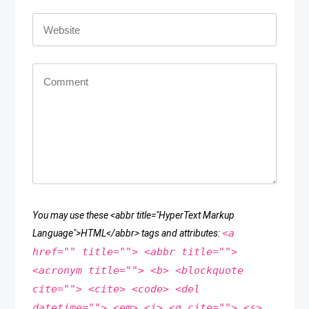
You may use these <abbr title="HyperText Markup
<a
Language">HTML</abbr> tags and attributes:
href="" title=""> <abbr title="">
<acronym title=""> <b> <blockquote
cite=""> <cite> <code> <del
datetime=""> <em> <i> <q cite=""> <s>