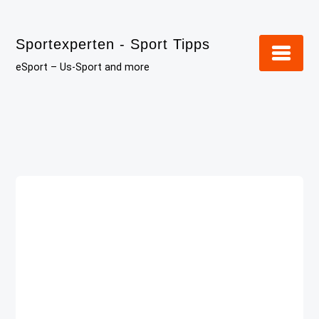
Skip
to
Sportexperten - Sport Tipps
content
eSport – Us-Sport and more