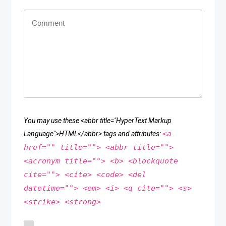
You may use these <abbr title="HyperText Markup
<a
Language">HTML</abbr> tags and attributes:
href="" title=""> <abbr title="">
<acronym title=""> <b> <blockquote
cite=""> <cite> <code> <del
datetime=""> <em> <i> <q cite=""> <s>
<strike> <strong>