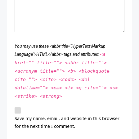
You may use these <abbr title="HyperText Markup
<a
Language">HTML</abbr> tags and attributes:
href="" title=""> <abbr title="">
<acronym title=""> <b> <blockquote
cite=""> <cite> <code> <del
datetime=""> <em> <i> <q cite=""> <s>
<strike> <strong>
Save my name, email, and website in this browser
for the next time I comment.