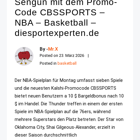
Sengun mit dem Promo-
Code CBSSPORTS –
NBA – Basketball –
diesportexperten.de
By -
Mr.X
Posted on
23. März 2026
Posted in
basketball
Der NBA-Spielplan für Montag umfasst sieben Spiele
und die neuesten Kalshi-Promocode CBSSPORTS
bietet neuen Benutzern a 10 $ Bargeldbonus nach 10
$ im Handel. Die Thunder treffen in einem der ersten
Spiele im NBA-Spielplan auf die 76ers, während
mehrere Superstars den Platz betreten. Der Star von
Oklahoma City, Shai Gilgeous-Alexander, erzielt in
dieser Saison durchschnittlich