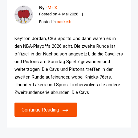
By -
Mr.X
Posted on
4. Mai 2026
Posted in
basketball
Keytron Jordan, CBS Sports Und dann waren es in
den NBA-Playoffs 2026 acht. Die zweite Runde ist
offiziell in der Nachsaison angesetzt, da die Cavaliers
und Pistons am Sonntag Spiel 7 gewannen und
weiterzogen. Die Cavs und Pistons treffen in der
zweiten Runde aufeinander, wobei Knicks-76ers,
Thunder-Lakers und Spurs-Timberwolves die andere
Zweitrundenserie abrunden. Die Cavs
Continue Reading