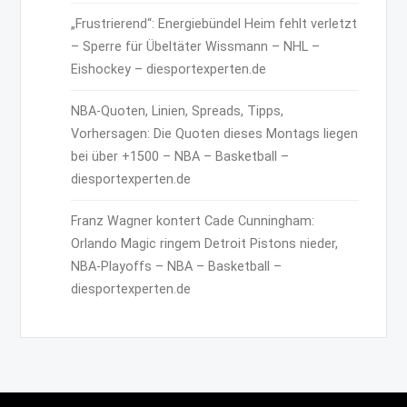
„Frustrierend“: Energiebündel Heim fehlt verletzt
– Sperre für Übeltäter Wissmann – NHL –
Eishockey – diesportexperten.de
NBA-Quoten, Linien, Spreads, Tipps,
Vorhersagen: Die Quoten dieses Montags liegen
bei über +1500 – NBA – Basketball –
diesportexperten.de
Franz Wagner kontert Cade Cunningham:
Orlando Magic ringem Detroit Pistons nieder,
NBA-Playoffs – NBA – Basketball –
diesportexperten.de