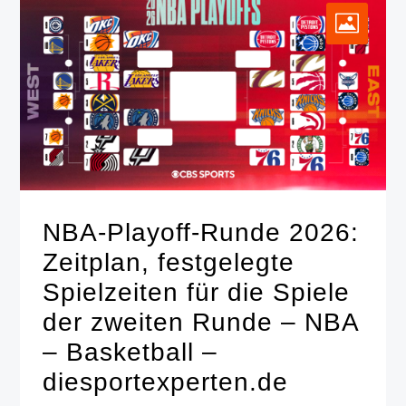
NBA-Playoff-Runde 2026:
Zeitplan, festgelegte
Spielzeiten für die Spiele
der zweiten Runde – NBA
– Basketball –
diesportexperten.de