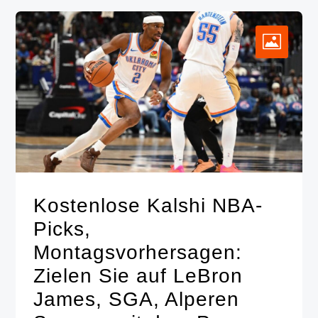
Kostenlose Kalshi NBA-
Picks,
Montagsvorhersagen:
Zielen Sie auf LeBron
James, SGA, Alperen