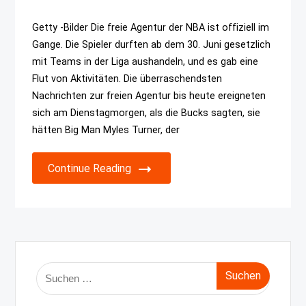
Getty -Bilder Die freie Agentur der NBA ist offiziell im
Gange. Die Spieler durften ab dem 30. Juni gesetzlich
mit Teams in der Liga aushandeln, und es gab eine
Flut von Aktivitäten. Die überraschendsten
Nachrichten zur freien Agentur bis heute ereigneten
sich am Dienstagmorgen, als die Bucks sagten, sie
hätten Big Man Myles Turner, der
Continue Reading
Suche
nach: