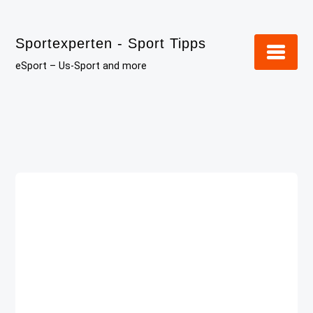
Skip
to
Sportexperten - Sport Tipps
content
eSport – Us-Sport and more