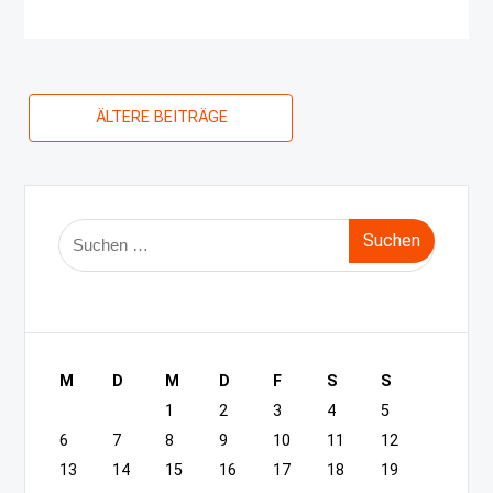
Beitragsnavigation
ÄLTERE BEITRÄGE
Suche
nach:
M
D
M
D
F
S
S
1
2
3
4
5
6
7
8
9
10
11
12
13
14
15
16
17
18
19