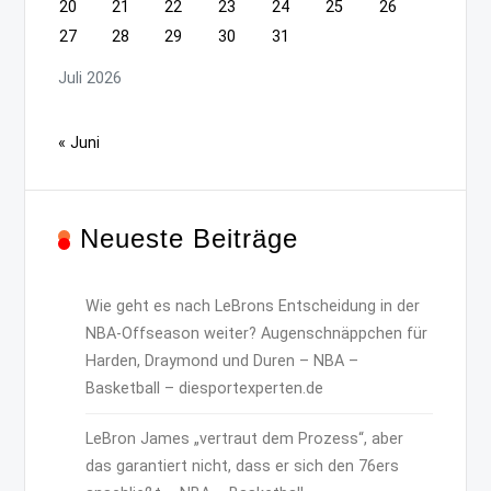
20
21
22
23
24
25
26
27
28
29
30
31
Juli 2026
« Juni
Neueste Beiträge
Wie geht es nach LeBrons Entscheidung in der
NBA-Offseason weiter? Augenschnäppchen für
Harden, Draymond und Duren – NBA –
Basketball – diesportexperten.de
LeBron James „vertraut dem Prozess“, aber
das garantiert nicht, dass er sich den 76ers