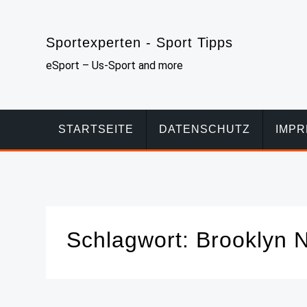
Skip
to
Sportexperten - Sport Tipps
content
eSport – Us-Sport and more
STARTSEITE
DATENSCHUTZ
IMP
Schlagwort:
Brooklyn 