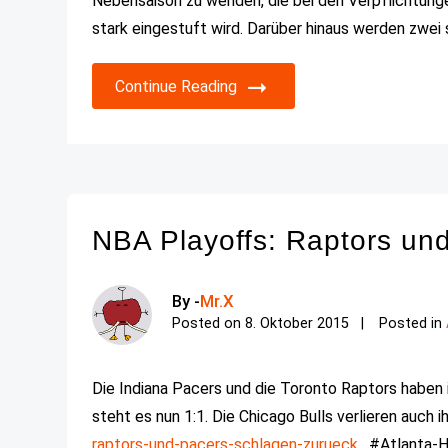
Nebensaison zu wenden, die bei den Verpflichtun
stark eingestuft wird. Darüber hinaus werden zwei 
Continue Reading
NBA Playoffs: Raptors un
By -
Mr.X
Posted on
8. Oktober 2015
Posted in
Die Indiana Pacers und die Toronto Raptors haben 
steht es nun 1:1. Die Chicago Bulls verlieren auch i
raptors-und-pacers-schlagen-zurueck
, #Atlanta-H