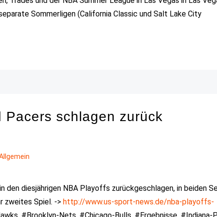
gen, Trades und der NBA Summer League in Las Vegas in Las Veg
separate Sommerligen (California Classic und Salt Lake City
d Pacers schlagen zurück
Allgemein
in den diesjährigen NBA Playoffs zurückgeschlagen, in beiden Se
hr zweites Spiel. ->
http://www.us-sport-news.de/nba-playoffs-
awks, #Brooklyn-Nets, #Chicago-Bulls, #Ergebnisse, #Indiana-P