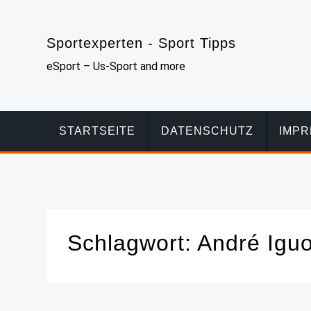
Skip
to
Sportexperten - Sport Tipps
content
eSport – Us-Sport and more
STARTSEITE
DATENSCHUTZ
IMP
Schlagwort:
André Igu