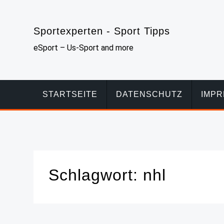
Skip
to
Sportexperten - Sport Tipps
content
eSport – Us-Sport and more
STARTSEITE
DATENSCHUTZ
IMP
Schlagwort:
nhl