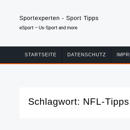
Skip
to
Sportexperten - Sport Tipps
content
eSport – Us-Sport and more
STARTSEITE
DATENSCHUTZ
IMP
Schlagwort:
NFL-Tipps