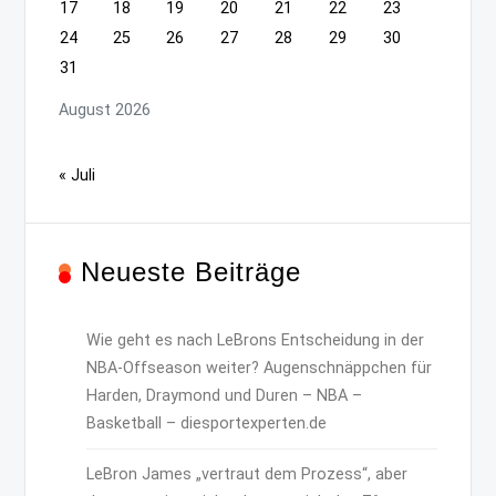
17
18
19
20
21
22
23
24
25
26
27
28
29
30
31
August 2026
« Juli
Neueste Beiträge
Wie geht es nach LeBrons Entscheidung in der
NBA-Offseason weiter? Augenschnäppchen für
Harden, Draymond und Duren – NBA –
Basketball – diesportexperten.de
LeBron James „vertraut dem Prozess“, aber