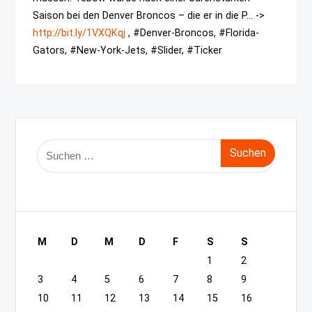
Saison bei den Denver Broncos – die er in die P... ->
http://bit.ly/1VXQKqj
, #Denver-Broncos, #Florida-
Gators, #New-York-Jets, #Slider, #Ticker
Suche
nach:
M
D
M
D
F
S
S
1
2
3
4
5
6
7
8
9
10
11
12
13
14
15
16