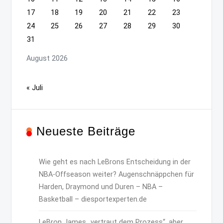
17
18
19
20
21
22
23
24
25
26
27
28
29
30
31
August 2026
« Juli
Neueste Beiträge
Wie geht es nach LeBrons Entscheidung in der
NBA-Offseason weiter? Augenschnäppchen für
Harden, Draymond und Duren – NBA –
Basketball – diesportexperten.de
LeBron James „vertraut dem Prozess“, aber