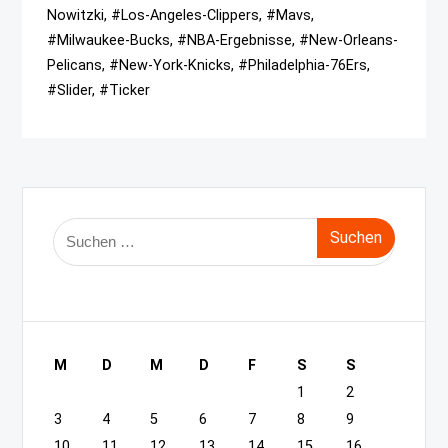
Nowitzki, #Los-Angeles-Clippers, #Mavs,
#Milwaukee-Bucks, #NBA-Ergebnisse, #New-Orleans-
Pelicans, #New-York-Knicks, #Philadelphia-76Ers,
#Slider, #Ticker
Suche
nach:
M
D
M
D
F
S
S
1
2
3
4
5
6
7
8
9
10
11
12
13
14
15
16