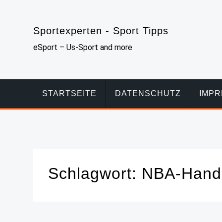
Skip
to
Sportexperten - Sport Tipps
content
eSport – Us-Sport and more
STARTSEITE
DATENSCHUTZ
IMP
Schlagwort:
NBA-Hande