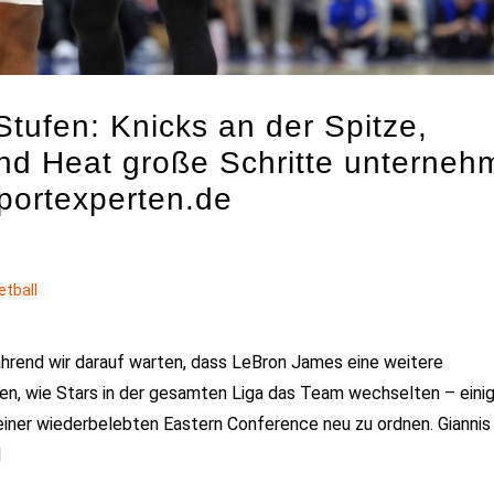
tufen: Knicks an der Spitze,
nd Heat große Schritte unterneh
portexperten.de
etball
Während wir darauf warten, dass LeBron James eine weitere
en, wie Stars in der gesamten Liga das Team wechselten – eini
einer wiederbelebten Eastern Conference neu zu ordnen. Giannis
d