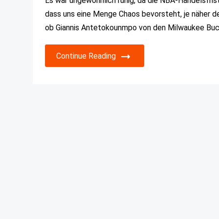
Es war ungewöhnlich ruhig, da die NBA-Handelsfrist
dass uns eine Menge Chaos bevorsteht, je näher der 
ob Giannis Antetokounmpo von den Milwaukee Buck
Continue Reading