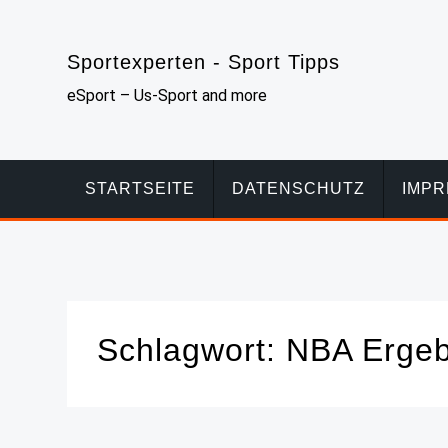
Skip
to
Sportexperten - Sport Tipps
content
eSport – Us-Sport and more
STARTSEITE
DATENSCHUTZ
IMP
Schlagwort:
NBA Ergeb