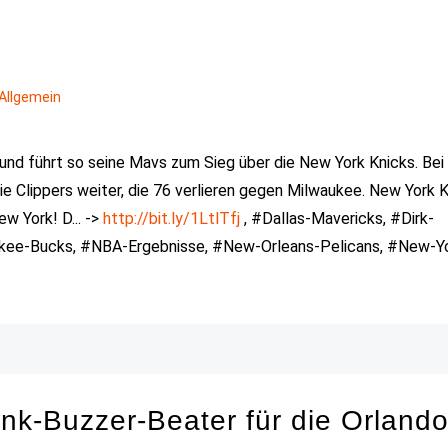
Allgemein
 und führt so seine Mavs zum Sieg über die New York Knicks. Bei
ie Clippers weiter, die 76 verlieren gegen Milwaukee. New York 
ew York! D... ->
http://bit.ly/1LtlTfj
, #Dallas-Mavericks, #Dirk-
ukee-Bucks, #NBA-Ergebnisse, #New-Orleans-Pelicans, #New-Y
k-Buzzer-Beater für die Orland