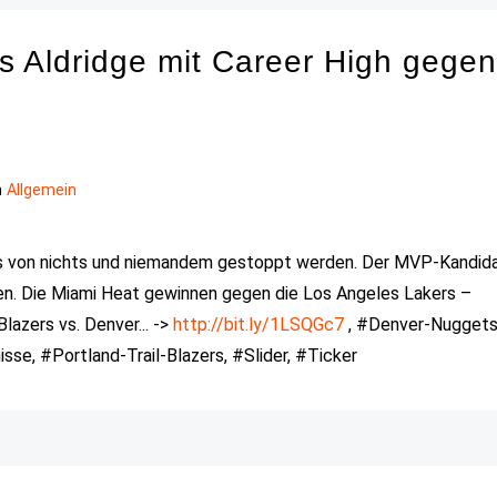
 Aldridge mit Career High gege
n
Allgemein
s von nichts und niemandem gestoppt werden. Der MVP-Kandid
ten. Die Miami Heat gewinnen gegen die Los Angeles Lakers –
Blazers vs. Denver... ->
http://bit.ly/1LSQGc7
, #Denver-Nuggets
e, #Portland-Trail-Blazers, #Slider, #Ticker