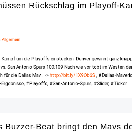
müssen Rückschlag im Playoff-K
n
Allgemein
m Kampf um die Playoffs einstecken. Denver gewinnt ganz knap
 vs. San Antonio Spurs 100:109 Nach wie vor tobt im Westen de
 für die Dallas Mav... ->
http://bit.ly/1X9Ob6S
, #Dallas-Maveric
rgebnisse, #Playoffs, #San-Antonio-Spurs, #Slider, #Ticker
s Buzzer-Beat bringt den Mavs d