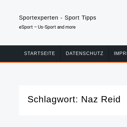
Skip
to
Sportexperten - Sport Tipps
content
eSport – Us-Sport and more
STARTSEITE
DATENSCHUTZ
IMP
Schlagwort:
Naz Reid