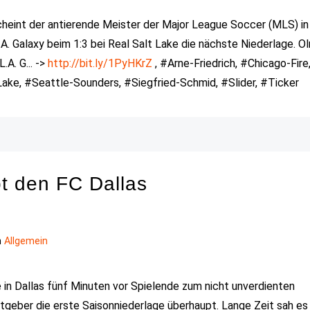
heint der antierende Meister der Major League Soccer (MLS) in
. Galaxy beim 1:3 bei Real Salt Lake die nächste Niederlage. O
A. G... ->
http://bit.ly/1PyHKrZ
, #Arne-Friedrich, #Chicago-Fire
ke, #Seattle-Sounders, #Siegfried-Schmid, #Slider, #Ticker
t den FC Dallas
n
Allgemein
in Dallas fünf Minuten vor Spielende zum nicht unverdienten
tgeber die erste Saisonniederlage überhaupt. Lange Zeit sah es