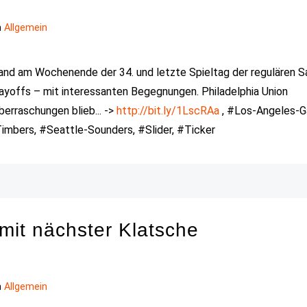
n
Allgemein
tand am Wochenende der 34. und letzte Spieltag der regulären S
ayoffs – mit interessanten Begegnungen. Philadelphia Union
erraschungen blieb... ->
http://bit.ly/1LscRAa
, #Los-Angeles-Ga
mbers, #Seattle-Sounders, #Slider, #Ticker
mit nächster Klatsche
n
Allgemein