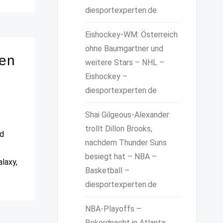
diesportexperten.de
Eishockey-WM: Österreich
ohne Baumgartner und
ren
weitere Stars – NHL –
Eishockey –
diesportexperten.de
Shai Gilgeous-Alexander
trollt Dillon Brooks,
nd
nachdem Thunder Suns
besiegt hat – NBA –
laxy,
Basketball –
diesportexperten.de
NBA-Playoffs –
Rekordnacht in Atlanta: