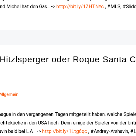
nd Michel hat den Gas... ->
http://bit.ly/1ZHTNYc
, #MLS, #Slide
Hitzlsperger oder Roque Santa C
Allgemein
ague in den vergangenen Tagen mitgeteilt haben, welche Spiel
chteküche in den USA hoch. Denn einige der Spieler von der brit
in bald bei L.A... ->
http://bit.ly/1Ltg6qc
, #Andrey-Arshavin, #