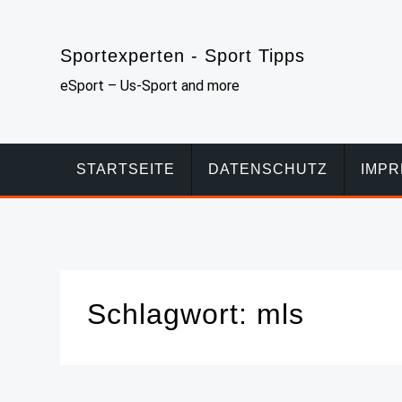
Skip
to
Sportexperten - Sport Tipps
content
eSport – Us-Sport and more
STARTSEITE
DATENSCHUTZ
IMP
Schlagwort:
mls