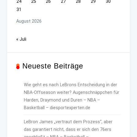
24
25
26
27
28
29
30
31
August 2026
« Juli
Neueste Beiträge
Wie geht es nach LeBrons Entscheidung in der
NBA-Offseason weiter? Augenschnäppchen für
Harden, Draymond und Duren – NBA –
Basketball – diesportexperten.de
LeBron James „vertraut dem Prozess“, aber
das garantiert nicht, dass er sich den 76ers