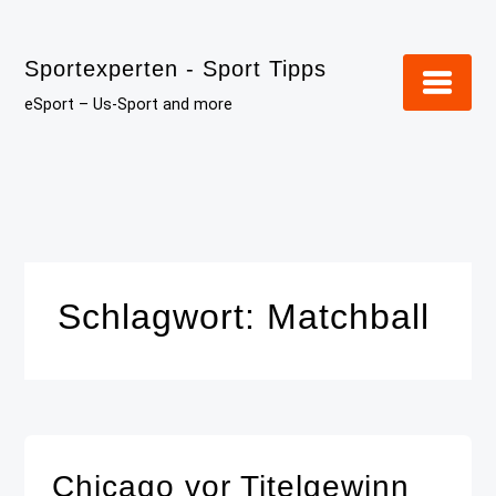
Skip
to
Sportexperten - Sport Tipps
content
eSport – Us-Sport and more
Schlagwort:
Matchball
Chicago vor Titelgewinn