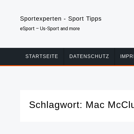
Skip
to
Sportexperten - Sport Tipps
content
eSport – Us-Sport and more
STARTSEITE
DATENSCHUTZ
IMP
Schlagwort:
Mac McCl