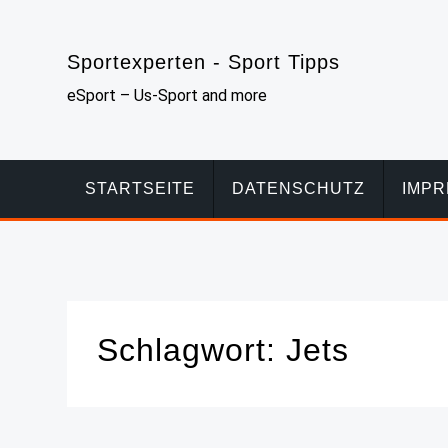
Skip
to
Sportexperten - Sport Tipps
content
eSport – Us-Sport and more
STARTSEITE
DATENSCHUTZ
IMP
Schlagwort:
Jets