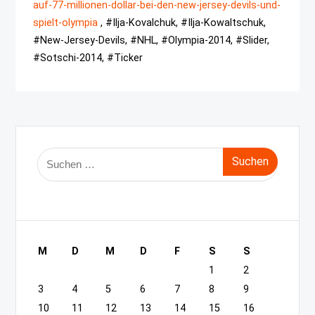
auf-77-millionen-dollar-bei-den-new-jersey-devils-und-
spielt-olympia
, #Ilja-Kovalchuk, #Ilja-Kowaltschuk,
#New-Jersey-Devils, #NHL, #Olympia-2014, #Slider,
#Sotschi-2014, #Ticker
Suche
nach:
M
D
M
D
F
S
S
1
2
3
4
5
6
7
8
9
10
11
12
13
14
15
16