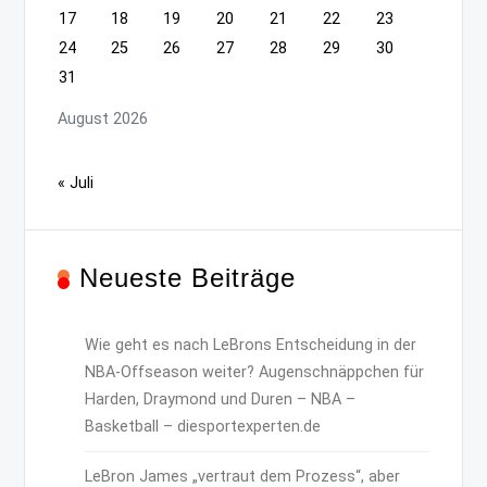
17
18
19
20
21
22
23
24
25
26
27
28
29
30
31
August 2026
« Juli
Neueste Beiträge
Wie geht es nach LeBrons Entscheidung in der
NBA-Offseason weiter? Augenschnäppchen für
Harden, Draymond und Duren – NBA –
Basketball – diesportexperten.de
LeBron James „vertraut dem Prozess“, aber