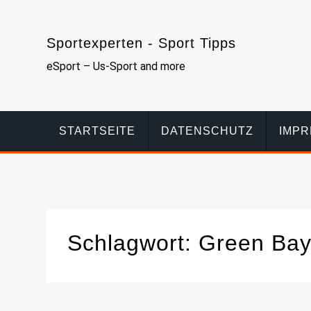
Skip
to
Sportexperten - Sport Tipps
content
eSport – Us-Sport and more
STARTSEITE
DATENSCHUTZ
IMP
Schlagwort:
Green Bay