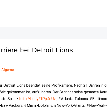
iere bei Detroit Lions
n
Allgemein
er Detroit Lions beendet seine Profikarriere. Nach 21 Jahren in 
Zeit gekommen ist, aufzuhören. Der Star hat seine gesamte Karr
ste Sp... ->
http://bit.ly/1Pp4oUv
, #Atlanta-Falcons, #Baltimor
-Bay-Packers, #Miami-Dolphins, #New-York-Giants, #New-York-