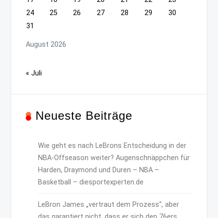
24
25
26
27
28
29
30
31
August 2026
« Juli
Neueste Beiträge
Wie geht es nach LeBrons Entscheidung in der
NBA-Offseason weiter? Augenschnäppchen für
Harden, Draymond und Duren – NBA –
Basketball – diesportexperten.de
LeBron James „vertraut dem Prozess“, aber
das garantiert nicht, dass er sich den 76ers