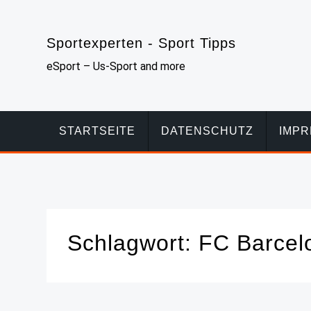
Skip
to
Sportexperten - Sport Tipps
content
eSport – Us-Sport and more
STARTSEITE
DATENSCHUTZ
IMP
Schlagwort:
FC Barcel