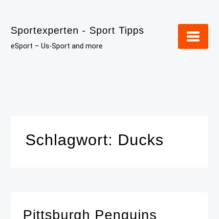
Skip
to
Sportexperten - Sport Tipps
content
eSport – Us-Sport and more
Schlagwort:
Ducks
Pittsburgh Penguins