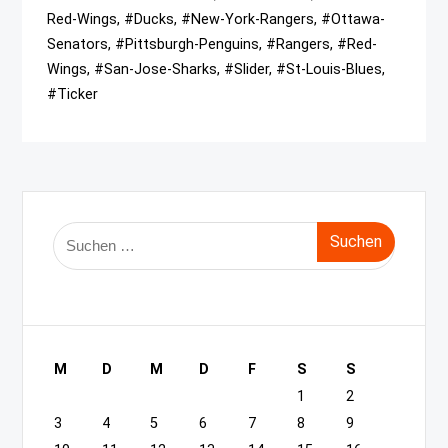
Red-Wings, #Ducks, #New-York-Rangers, #Ottawa-
Senators, #Pittsburgh-Penguins, #Rangers, #Red-
Wings, #San-Jose-Sharks, #Slider, #St-Louis-Blues,
#Ticker
Suche
nach:
M
D
M
D
F
S
S
1
2
3
4
5
6
7
8
9