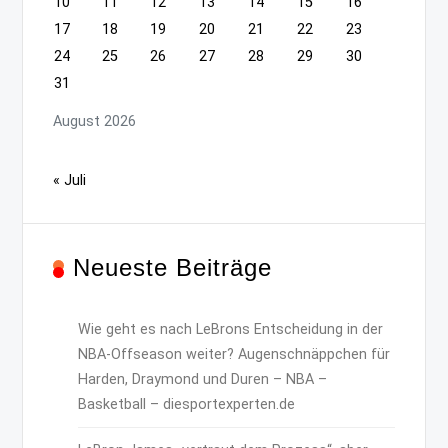
10
11
12
13
14
15
16
17
18
19
20
21
22
23
24
25
26
27
28
29
30
31
August 2026
« Juli
Neueste Beiträge
Wie geht es nach LeBrons Entscheidung in der
NBA-Offseason weiter? Augenschnäppchen für
Harden, Draymond und Duren – NBA –
Basketball – diesportexperten.de