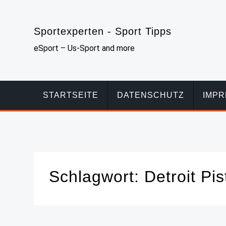
Skip
to
Sportexperten - Sport Tipps
content
eSport – Us-Sport and more
STARTSEITE
DATENSCHUTZ
IMP
Schlagwort:
Detroit Pi