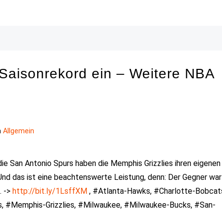
 Saisonrekord ein – Weitere NBA
n
Allgemein
die San Antonio Spurs haben die Memphis Grizzlies ihren eigenen
. Und das ist eine beachtenswerte Leistung, denn: Der Gegner war
. ->
http://bit.ly/1LsffXM
, #Atlanta-Hawks, #Charlotte-Bobcat
s, #Memphis-Grizzlies, #Milwaukee, #Milwaukee-Bucks, #San-
s