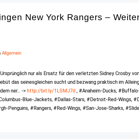
ingen New York Rangers – Weite
n
Allgemein
rsprünglich nur als Ersatz für den verletzten Sidney Crosby vo
 Debüt das seinesgleichen sucht und bezwang praktisch im Allein
dem ner... ->
http://bit.ly/1LSMJ7d
, #Anaheim-Ducks, #Buffalo
Columbus-Blue-Jackets, #Dallas-Stars, #Detroit-Red-Wings, #
gh-Penguins, #Rangers, #Red-Wings, #San-Jose-Sharks, #Slide