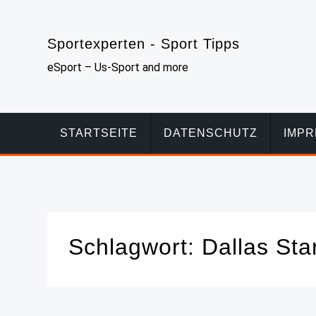
Skip
to
Sportexperten - Sport Tipps
content
eSport – Us-Sport and more
STARTSEITE
DATENSCHUTZ
IMP
Schlagwort:
Dallas Sta