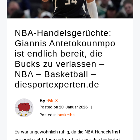
NBA-Handelsgerüchte:
Giannis Antetokounmpo
ist endlich bereit, die
Bucks zu verlassen –
NBA – Basketball –
diesportexperten.de
By -
Mr.X
Posted on
28. Januar 2026
Posted in
basketball
Es war ungewöhnlich ruhig, da die NBA-Handelsfrist
nur noch acht Tage entfernt ist, aber das bedeutet