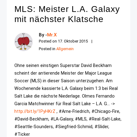
MLS: Meister L.A. Galaxy
mit nächster Klatsche
By -
Mr.X
Posted on
17. Oktober 2015
Posted in
Allgemein
Ohne seinen einstigen Superstar David Beckham
scheint der antierende Meister der Major League
Soccer (MLS) in dieser Saison unterzugehen. Am
Wochenende kassierte L.A. Galaxy beim 1:3 bei Real
Salt Lake die nächste Niederlage. Olmes Fernando
Garcia Matchwinner für Real Salt Lake – L.A. G... ->
http://bit.ly/1PyHKrZ
, #Arne-Friedrich, #Chicago-Fire,
#David-Beckham, #LA-Galaxy, #MLS, #Real-Salt-Lake,
#Seattle-Sounders, #Siegfried-Schmid, #Slider,
#Ticker