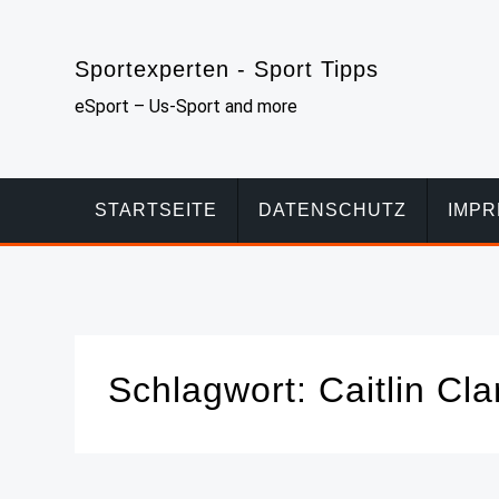
Skip
to
Sportexperten - Sport Tipps
content
eSport – Us-Sport and more
STARTSEITE
DATENSCHUTZ
IMP
Schlagwort:
Caitlin Cla