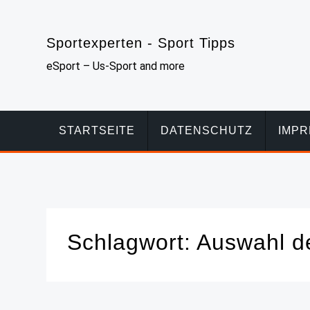
Skip
to
Sportexperten - Sport Tipps
content
eSport – Us-Sport and more
STARTSEITE
DATENSCHUTZ
IMP
Schlagwort:
Auswahl de