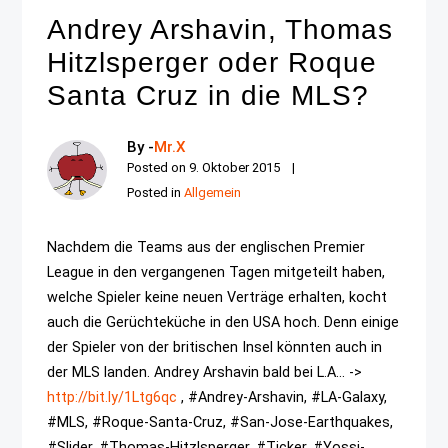
Andrey Arshavin, Thomas
Hitzlsperger oder Roque
Santa Cruz in die MLS?
By -
Mr.X
Posted on
9. Oktober 2015
Posted in
Allgemein
Nachdem die Teams aus der englischen Premier
League in den vergangenen Tagen mitgeteilt haben,
welche Spieler keine neuen Verträge erhalten, kocht
auch die Gerüchteküche in den USA hoch. Denn einige
der Spieler von der britischen Insel könnten auch in
der MLS landen. Andrey Arshavin bald bei L.A... ->
http://bit.ly/1Ltg6qc
, #Andrey-Arshavin, #LA-Galaxy,
#MLS, #Roque-Santa-Cruz, #San-Jose-Earthquakes,
#Slider, #Thomas-Hitzlsperger, #Ticker, #Yossi-