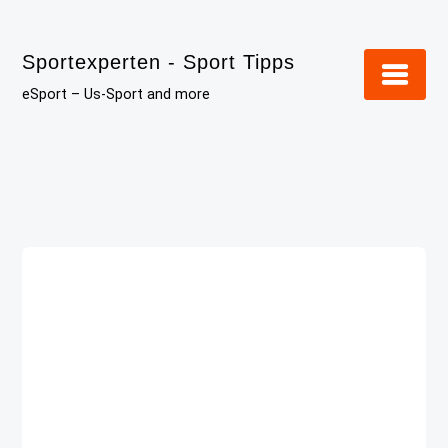
Skip
to
Sportexperten - Sport Tipps
content
eSport – Us-Sport and more