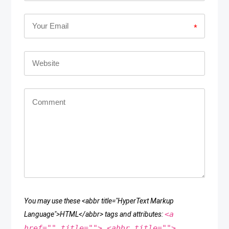
*
You may use these <abbr title="HyperText Markup
<a
Language">HTML</abbr> tags and attributes:
href="" title=""> <abbr title="">