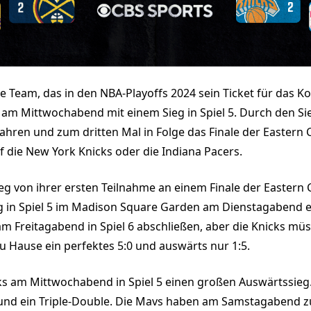
e Team, das in den NBA-Playoffs 2024 sein Ticket für das Kon
s am Mittwochabend mit einem Sieg in Spiel 5. Durch den S
Jahren und zum dritten Mal in Folge das Finale der Eastern C
 die New York Knicks oder die Indiana Pacers.
eg von ihrer ersten Teilnahme an einem Finale der Eastern 
g in Spiel 5 im Madison Square Garden am Dienstagabend e
am Freitagabend in Spiel 6 abschließen, aber die Knicks mü
zu Hause ein perfektes 5:0 und auswärts nur 1:5.
s am Mittwochabend in Spiel 5 einen großen Auswärtssieg. 
 und ein Triple-Double. Die Mavs haben am Samstagabend zu