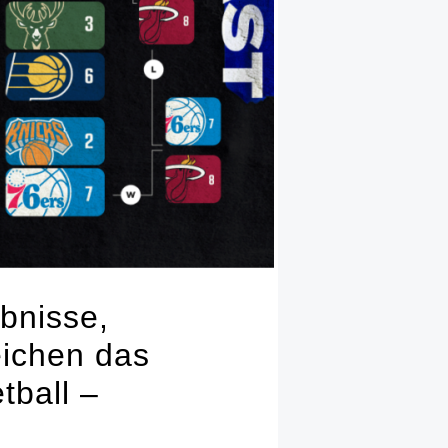
ebnisse,
eichen das
tball –