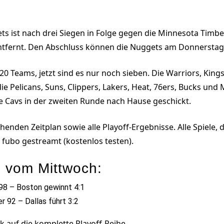
 ist nach drei Siegen in Folge gegen die Minnesota Timb
ntfernt. Den Abschluss können die Nuggets am Donnerstag 
0 Teams, jetzt sind es nur noch sieben. Die Warriors, Kin
die Pelicans, Suns, Clippers, Lakers, Heat, 76ers, Bucks und
 Cavs in der zweiten Runde nach Hause geschickt.
tehenden Zeitplan sowie alle Playoff-Ergebnisse. Alle Spiele
fubo gestreamt (kostenlos testen).
e vom Mittwoch:
s 98 – Boston gewinnt 4:1
r 92 – Dallas führt 3:2
k auf die komplette Playoff-Reihe.