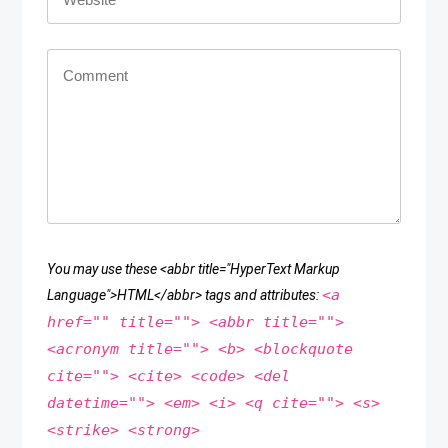
You may use these <abbr title="HyperText Markup
<a
Language">HTML</abbr> tags and attributes:
href="" title=""> <abbr title="">
<acronym title=""> <b> <blockquote
cite=""> <cite> <code> <del
datetime=""> <em> <i> <q cite=""> <s>
<strike> <strong>