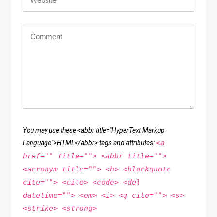
You may use these <abbr title="HyperText Markup
<a
Language">HTML</abbr> tags and attributes:
href="" title=""> <abbr title="">
<acronym title=""> <b> <blockquote
cite=""> <cite> <code> <del
datetime=""> <em> <i> <q cite=""> <s>
<strike> <strong>