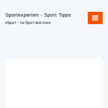
Skip
to
Sportexperten - Sport Tipps
content
eSport – Us-Sport and more