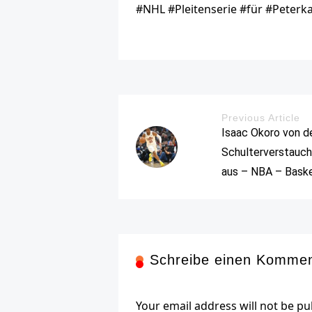
#NHL #Pleitenserie #für #Peterk
Previous Article
Isaac Okoro von d
Schulterverstauc
aus – NBA – Baske
Schreibe einen Komme
Your email address will not be pu