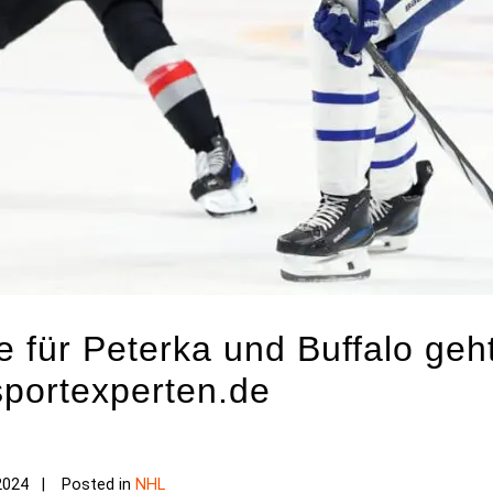
e für Peterka und Buffalo geh
sportexperten.de
2024
Posted in
NHL