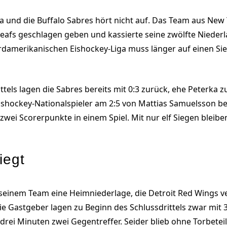
rka und die Buffalo Sabres hört nicht auf. Das Team aus New
e Leafs geschlagen geben und kassierte seine zwölfte Nieder
damerikanischen Eishockey-Liga muss länger auf einen Si
tels lagen die Sabres bereits mit 0:3 zurück, ehe Peterka z
shockey-Nationalspieler am 2:5 von Mattias Samuelsson bete
zwei Scorerpunkte in einem Spiel. Mit nur elf Siegen bleibe
iegt
seinem Team eine Heimniederlage, die Detroit Red Wings verlo
e Gastgeber lagen zu Beginn des Schlussdrittels zwar mit 3
drei Minuten zwei Gegentreffer. Seider blieb ohne Torbetei