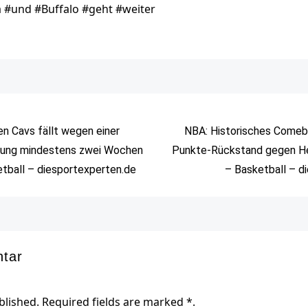
a #und #Buffalo #geht #weiter
en Cavs fällt wegen einer
NBA: Historisches Comeb
hung mindestens zwei Wochen
Punkte-Rückstand gegen H
tball – diesportexperten.de
– Basketball – d
ntar
blished. Required fields are marked *.