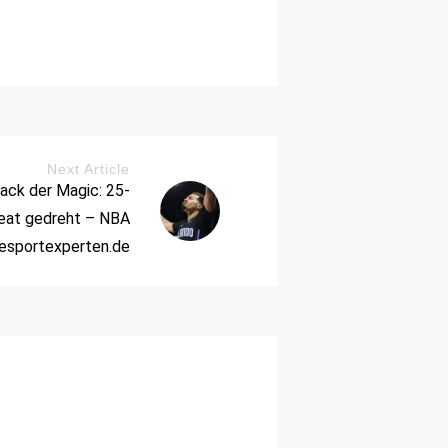
Next Article
ack der Magic: 25-
eat gedreht – NBA
iesportexperten.de