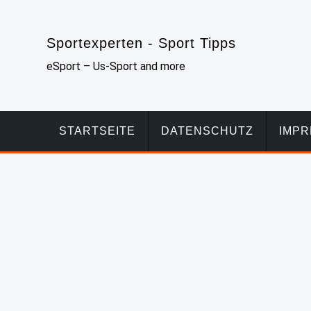
Skip
to
Sportexperten - Sport Tipps
content
eSport – Us-Sport and more
STARTSEITE
DATENSCHUTZ
IMP