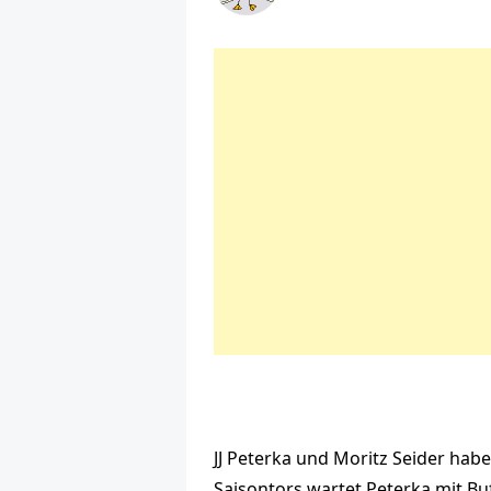
JJ Peterka und Moritz Seider hab
Saisontors wartet Peterka mit Buf