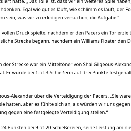
ert hatte. „Das Tolle ist, dass wir ein weiteres Spiel haben
denken. Egal wie gut es läuft, wie schlimm es läuft, der F
m sein, was wir zu erledigen versuchen, die Aufgabe.“
vollen Druck spielte, nachdem er den Pacers ein Tor erzielt
sliche Strecke begann, nachdem ein Williams Floater den D
n der Strecke war ein Mitteltöner von Shai Gilgeous-Alexand
l. Er wurde bei 1-of-3-Schießerei auf drei Punkte festgehal
geous-Alexander über die Verteidigung der Pacers. „Sie war
 sie hatten, aber es fühlte sich an, als würden wir uns gege
ung gegen eine festgelegte Verteidigung stellen.“
24 Punkten bei 9-of-20-Schießereien, seine Leistung am nie