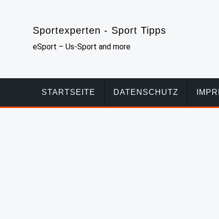
Skip
to
Sportexperten - Sport Tipps
content
eSport – Us-Sport and more
STARTSEITE
DATENSCHUTZ
IMP