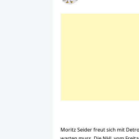
Moritz Seider freut sich mit Detr
warten muss. Die NHL vom Freit