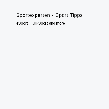
Skip
to
Sportexperten - Sport Tipps
content
eSport – Us-Sport and more