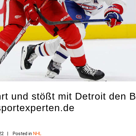
rt und stößt mit Detroit den
sportexperten.de
22
Posted in
NHL