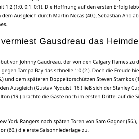
t 1:2 (1:0, 0:1, 0:1). Die Hoffnung auf den ersten Erfolg le
 dem Ausgleich durch Martin Necas (40.), Sebastian Aho abe
nes.
s vermiest Gausdreau das Heimde
büt von Johnny Gaudreau, der von den Calgary Flames zu d
gegen Tampa Bay das schnelle 1:0 (2.). Doch die Freude hiel
5.) und dem späteren Doppeltorschützen Steven Stamkos (16
n Ausgleich (Gustav Nyquist, 16.) ließ sich der Stanley C
ton (19.) brachte die Gäste noch im ersten Drittel auf die S
New York Rangers nach späten Toren von Sam Gagner (56.), 
r (60.) die erste Saisonniederlage zu.