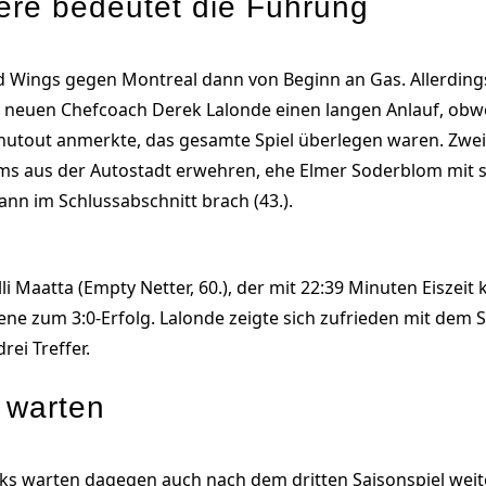
re bedeutet die Führung
d Wings gegen Montreal dann von Beginn an Gas. Allerdings
m neuen Chefcoach Derek Lalonde einen langen Anlauf, obwoh
utout anmerkte, das gesamte Spiel überlegen waren. Zwei 
 aus der Autostadt erwehren, ehe Elmer Soderblom mit se
ann im Schlussabschnitt brach (43.).
i Maatta (Empty Netter, 60.), der mit 22:39 Minuten Eiszeit
rene zum 3:0-Erfolg. Lalonde zeigte sich zufrieden mit dem Sp
rei Treffer.
 warten
rks warten dagegen auch nach dem dritten Saisonspiel weit