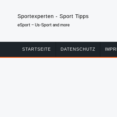
Skip
to
Sportexperten - Sport Tipps
content
eSport – Us-Sport and more
STARTSEITE
DATENSCHUTZ
IMP