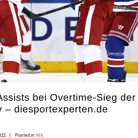
Assists bei Overtime-Sieg de
 – diesportexperten.de
022
Posted in
NHL