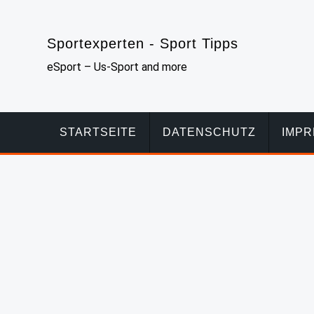
Skip
to
Sportexperten - Sport Tipps
content
eSport – Us-Sport and more
STARTSEITE
DATENSCHUTZ
IMP