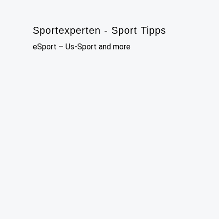
Skip
to
Sportexperten - Sport Tipps
content
eSport – Us-Sport and more