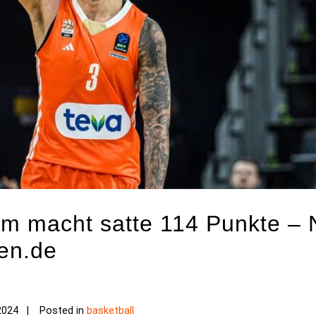
lm macht satte 114 Punkte – 
ten.de
2024
Posted in
basketball