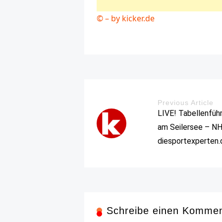
© – by kicker.de
Previous Article
LIVE! Tabellenführ
am Seilersee – NH
diesportexperten.
Schreibe einen Komme