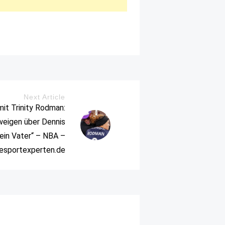
Next Article
mit Trinity Rodman:
eigen über Dennis
kein Vater“ – NBA –
iesportexperten.de