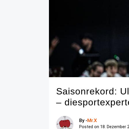
Saisonrekord: U
– diesportexper
By -
Mr.X
Posted on
18. Dezember 