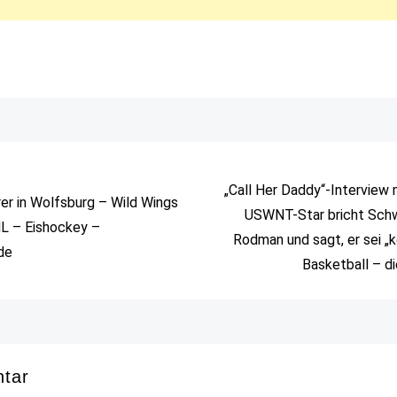
„Call Her Daddy“-Interview 
er in Wolfsburg – Wild Wings
USWNT-Star bricht Schw
L – Eishockey –
Rodman und sagt, er sei „
de
Basketball – d
ntar