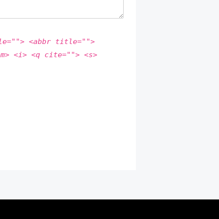
le=""> <abbr title="">
em> <i> <q cite=""> <s>