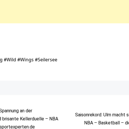
g #Wild #Wings #Seilersee
 Spannung an der
Saisonrekord: Ulm macht 
d brisante Kellerduelle – NBA
NBA – Basketball – d
esportexperten.de