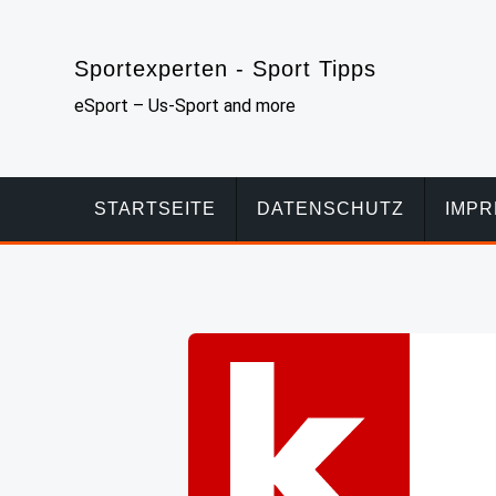
Skip
to
Sportexperten - Sport Tipps
content
eSport – Us-Sport and more
STARTSEITE
DATENSCHUTZ
IMP