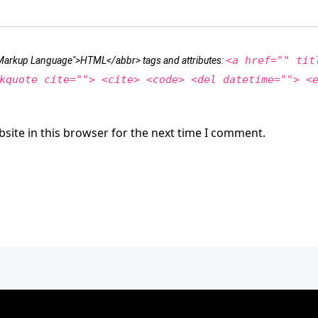
<a href="" tit
t Markup Language">HTML</abbr> tags and attributes:
kquote cite=""> <cite> <code> <del datetime=""> <
site in this browser for the next time I comment.