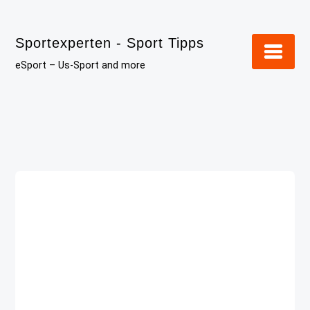
Skip
to
Sportexperten - Sport Tipps
content
eSport – Us-Sport and more