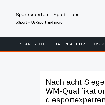
Skip
to
Sportexperten - Sport Tipps
content
eSport – Us-Sport and more
STARTSEITE
DATENSCHUTZ
IMP
Nach acht Siegen
WM-Qualifikation
diesportexperte