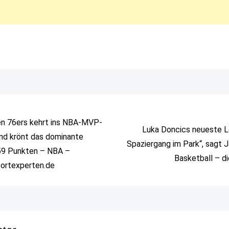
en 76ers kehrt ins NBA-MVP-
Luka Doncics neueste Le
nd krönt das dominante
Spaziergang im Park“, sagt 
9 Punkten – NBA –
Basketball – d
portexperten.de