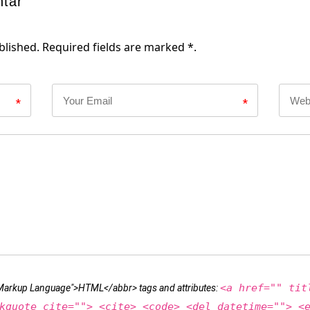
ntar
blished. Required fields are marked *.
*
*
<a href="" tit
t Markup Language">HTML</abbr> tags and attributes:
kquote cite=""> <cite> <code> <del datetime=""> <