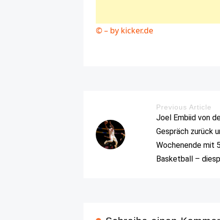
© – by kicker.de
Previous Article
Joel Embiid von d
Gespräch zurück u
Wochenende mit 5
Basketball – dies