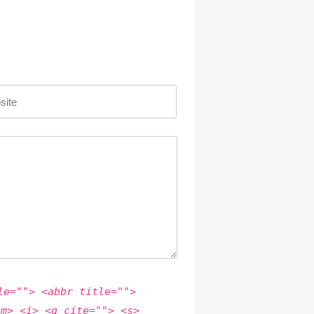
le=""> <abbr title="">
em> <i> <q cite=""> <s>