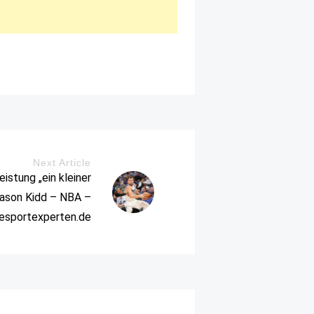
Next Article
istung „ein kleiner
Jason Kidd – NBA –
iesportexperten.de