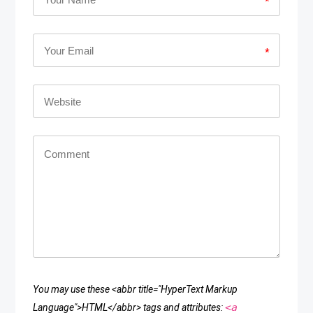
*
*
You may use these <abbr title="HyperText Markup
<a
Language">HTML</abbr> tags and attributes: