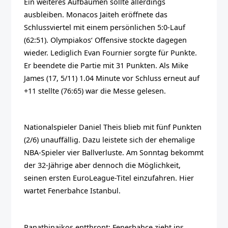
Ein weiteres Aufbäumen sollte allerdings
ausbleiben. Monacos Jaiteh eröffnete das
Schlussviertel mit einem persönlichen 5:0-Lauf
(62:51). Olympiakos‘ Offensive stockte dagegen
wieder. Lediglich Evan Fournier sorgte für Punkte.
Er beendete die Partie mit 31 Punkten. Als Mike
James (17, 5/11) 1.04 Minute vor Schluss erneut auf
+11 stellte (76:65) war die Messe gelesen.
Nationalspieler Daniel Theis blieb mit fünf Punkten
(2/6) unauffällig. Dazu leistete sich der ehemalige
NBA-Spieler vier Ballverluste. Am Sonntag bekommt
der 32-Jährige aber dennoch die Möglichkeit,
seinen ersten EuroLeague-Titel einzufahren. Hier
wartet Fenerbahce Istanbul.
Panathinaikos entthront: Fenerbahce zieht ins