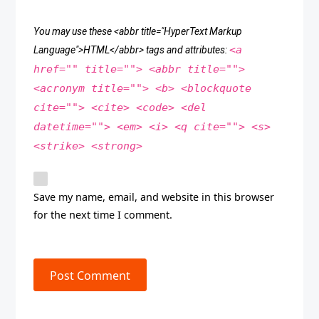
You may use these <abbr title="HyperText Markup
<a
Language">HTML</abbr> tags and attributes:
href="" title=""> <abbr title="">
<acronym title=""> <b> <blockquote
cite=""> <cite> <code> <del
datetime=""> <em> <i> <q cite=""> <s>
<strike> <strong>
Save my name, email, and website in this browser
for the next time I comment.
Post Comment