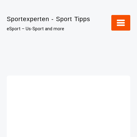
Skip
to
Sportexperten - Sport Tipps
content
eSport – Us-Sport and more