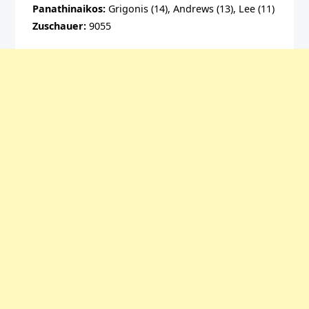
Panathinaikos:
Grigonis (14), Andrews (13), Lee (11)
Zuschauer:
9055